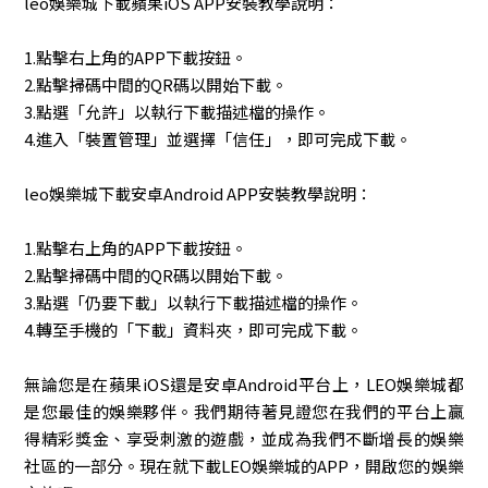
leo娛樂城下載蘋果iOS APP安裝教學說明：
1.點擊右上角的APP下載按鈕。
2.點擊掃碼中間的QR碼以開始下載。
3.點選「允許」以執行下載描述檔的操作。
4.進入「裝置管理」並選擇「信任」，即可完成下載。
leo娛樂城下載安卓Android APP安裝教學說明：
1.點擊右上角的APP下載按鈕。
2.點擊掃碼中間的QR碼以開始下載。
3.點選「仍要下載」以執行下載描述檔的操作。
4.轉至手機的「下載」資料夾，即可完成下載。
無論您是在蘋果iOS還是安卓Android平台上，LEO娛樂城都
是您最佳的娛樂夥伴。我們期待著見證您在我們的平台上贏
得精彩獎金、享受刺激的遊戲，並成為我們不斷增長的娛樂
社區的一部分。現在就下載LEO娛樂城的APP，開啟您的娛樂