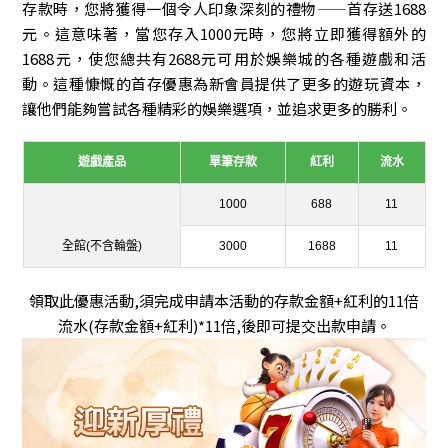
存款時，您將獲得一個令人印象深刻的禮物——首存送1688
元。這意味著，當您存入1000元時，您將立即獲得額外的
1688元，使您總共有2688元可用於娛樂城的各種遊戲和活
動。這種慷慨的首存優惠為新會員提供了更多的遊玩資本，
讓他們能夠嘗試各種精彩的娛樂選項，並追求更多的勝利。
遊戲產品
單筆存款
紅利
流水
1000
688
11
全館(不含輪盤)
3000
1688
11
領取此優惠活動,須完成申請本活動的存款金額+紅利的11倍
流水(存款金額+紅利)*11倍,後即可提交出款申請。