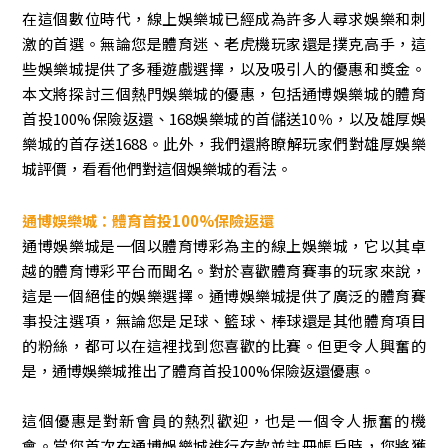
在這個數位時代，線上娛樂城已經成為許多人尋求娛樂和刺
激的首選。無論您是體育迷、老虎機玩家還是撲克高手，這
些娛樂城提供了多種遊戲選擇，以及吸引人的優惠和獎金。
本文將探討三個熱門娛樂城的優惠，包括通博娛樂城的體育
首投100%保險返還、168娛樂城的首儲送10％，以及雄厚娛
樂城的首存送1688。此外，我們還將瞭解玩家們對雄厚娛樂
城評價，看看他們對這個娛樂城的看法。
通博娛樂城：體育首投100%保險返還
通博娛樂城
是一個以體育博彩為主的線上娛樂城，它以其卓
越的體育博彩平台而聞名。對於喜歡體育賽事的玩家來說，
這是一個絕佳的娛樂選擇。通博娛樂城提供了廣泛的體育賽
事投注選項，無論您是足球、籃球、棒球還是其他體育項目
的粉絲，都可以在這裡找到您喜歡的比賽。但更令人興奮的
是，通博娛樂城推出了體育首投100%保險返還優惠。
這個優惠是對新會員的熱烈歡迎，也是一個令人振奮的機
會。當您首次在通博娛樂城進行存款並註冊帳戶時，您將獲