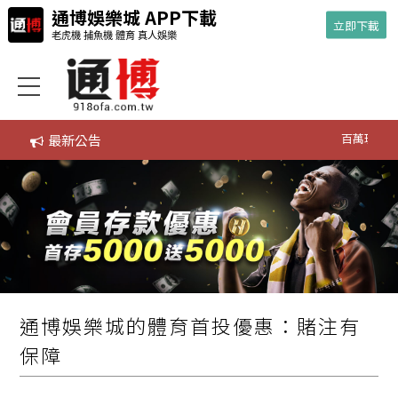
通博娛樂城 APP下載
立即下載
老虎機 捕魚機 體育 真人娛樂
通博娛樂城的體育首投優惠：賭
注有保障
百萬玩家齊
最新公告
通博娛樂城的體育首投優惠：賭注有
保障