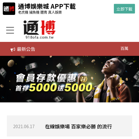
通博娛樂城 APP下載
立即下載
老虎機 捕魚機 體育 真人娛樂
百家樂必勝
百萬玩家
最新公告
2021.06.17
在線娛樂場 百家樂必勝 的流行