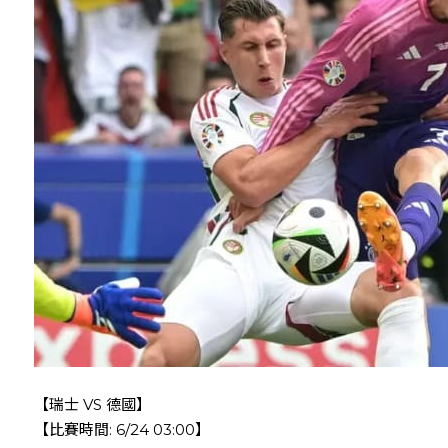
【瑞士 VS 德國】
【比賽時間: 6/24 03:00】