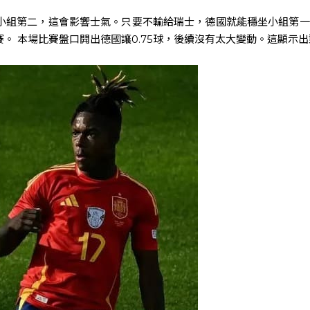
這會影響士氣。只要不輸給瑞士，德國就能穩坐小組第一。由於呂迪格(An
。 本場比賽盤口開出德國讓0.75球，後續沒有太大變動。這顯示