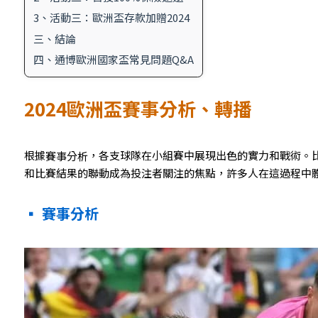
3、活動三：歐洲盃存款加贈2024
三、結論
四、通博歐洲國家盃常見問題Q&A
2024歐洲盃賽事分析、轉播
賽事分析
根據
，各支球隊在小組賽中展現出色的實力和戰術。
和比賽結果的聯動成為投注者關注的焦點，許多人在這過程中
▪︎ 賽事分析