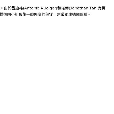
tonio Rudiger)和塔赫(Jonathan Tah)有黃
出對德國小組最後一戰態度的保守，建議關注德國取勝。