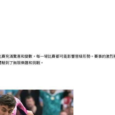
比賽充滿驚喜和變數，每一場比賽都可能影響晉級形勢。賽事的激烈
體驗到了無限樂趣和挑戰。